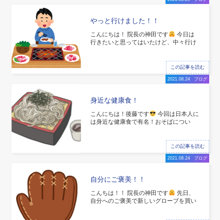
ると言われ
やっと行けました！！
こんにちは！ 院長の神田です
今日は
行きたいと思ってはいたけど、中々行け
なかったお店に行ってきました(^^) 焼肉
ライク！！！ 以前、後藤くんも行ったと
いう話を聞いてから行こう行こうと思っ
この記事を読む
たましたが、やっと行けました(^^) 現
2021.08.24
ブログ
在、錦糸町に二店舗あり、どちら
身近な健康食！
こんにちは！後藤です
今回は日本人に
は身近な健康食で有名！おそばについ
て！ お昼などにおそば食べる人も多いの
ではないでしょうか？
おそばは美味し
いだけでなく栄養素の面から見ても素晴
この記事を読む
らしい食品なんです！
良質なタンパク
2021.08.24
ブログ
質、さらには体の中で作ること
自分にご褒美！！
こんちは！！ 院長の神田です
先日、
自分へのご褒美で新しいグローブを買い
ました！！ 野球用品店の聖地の飯田橋ベ
ースマンへ行ってきました(^^) 今までは