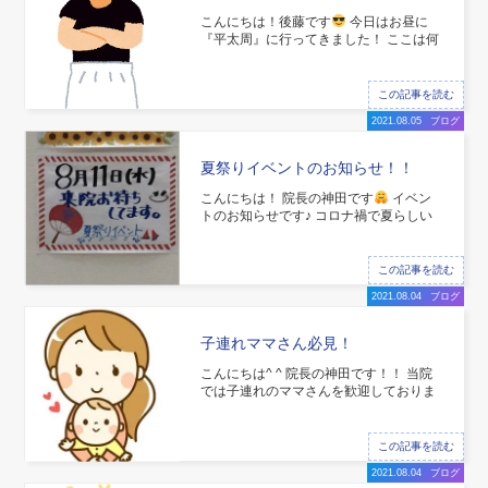
こんにちは！後藤です
今日はお昼に
『平太周』に行ってきました！ ここは何
が有名かというと…… ちょーこってり系
のラーメンです
まいう〜で有名な石ち
ゃんも来ているお店です！ 写真よりもっ
この記事を読む
とこって
2021.08.05
ブログ
夏祭りイベントのお知らせ！！
こんにちは！ 院長の神田です
イベン
トのお知らせです♪ コロナ禍で夏らしい
イベントが中止になってますね
そこ
で、よつば接骨院は夏祭り風イベントを
開催します！！ 少しでも夏を感じて欲し
この記事を読む
いスタッフ一同の思いをイベントにしま
2021.08.04
ブログ
した！ 当日はゲ
子連れママさん必見！
こんにちは^ ^ 院長の神田です！！ 当院
では子連れのママさんを歓迎しておりま
す！ 当院はベビーカーのママ中に入れま
す
お子様と一緒に治療を受けることが
できます！ 子供が泣いてしまったらどう
この記事を読む
しよう
という声もよく聞きますが、当
2021.08.04
ブログ
院はスタッフがお