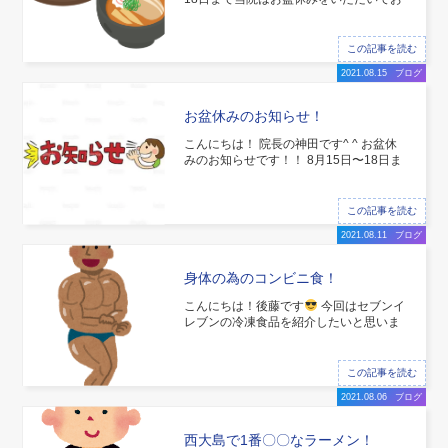
りました！ まだまだコロナ禍でどこに出
かけることもできずお家でゆっくりと休
養させていただきました
普段行けない
この記事を読む
お店に足を運んでみました！ 新小岩にあ
2021.08.15
ブログ
るつけ麺の名店 一燈さ
お盆休みのお知らせ！
こんにちは！ 院長の神田です^ ^ お盆休
みのお知らせです！！ 8月15日〜18日ま
で当院はお盆休みのため休診となりま
す。 16日、17日は隣駅の大島院にて同
じ料金で治療を受けられます！ 当院には
この記事を読む
鍼の治療も受けられます(^^) 詳しい場所
2021.08.11
ブログ
などはサ
身体の為のコンビニ食！
こんにちは！後藤です
今回はセブンイ
レブンの冷凍食品を紹介したいと思いま
す！ それがこちら！！ 薄切りのむね肉
とブロッコリーが入っている優れもの！
むね肉も柔らかくてしっかり調理すれば
この記事を読む
ヘルシーな料理ができること間違いな
2021.08.06
ブログ
し！
西大島で1番〇〇なラーメン！