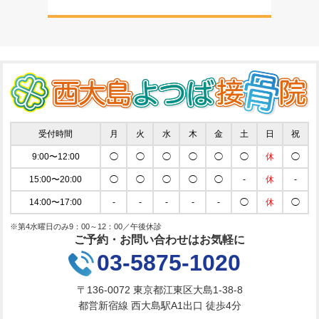
受付時間
月
火
水
木
金
土
日
祝
9:00〜12:00
◯
◯
◯
◯
◯
◯
休
◯
15:00〜20:00
◯
◯
◯
◯
◯
-
休
-
14:00〜17:00
-
-
-
-
-
◯
休
◯
※第4水曜日のみ9：00～12：00／午後休診
ご予約・お問い合わせはお気軽に
03-5875-1020
〒136-0072 東京都江東区大島1-38-8
都営新宿線 西大島駅A1出口 徒歩4分