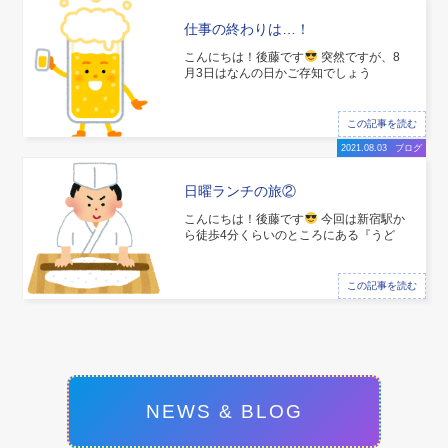
仕事の終わりは…！
こんにちは！後藤です
突然ですが、8
月3日はなんの日かご存知でしょう
か！？ はちみつの日？ いえいえ違いま
す！！ そう！ ジョッキ缶発売日です
笑
この記事を読む
2021.08.03
ブログ
日曜ランチの旅②
こんにちは！後藤です
今回は新宿駅か
ら徒歩4分くらいのところにある『うど
ん慎』に行ってきました！ とてもこだわ
りがあって注文が入ってから生地を切る
そうです！ 切りおきをしていないので毎
この記事を読む
回素晴らしい舌触りと歯触りの麺が食べ
れるのだとか
NEWS & BLOG