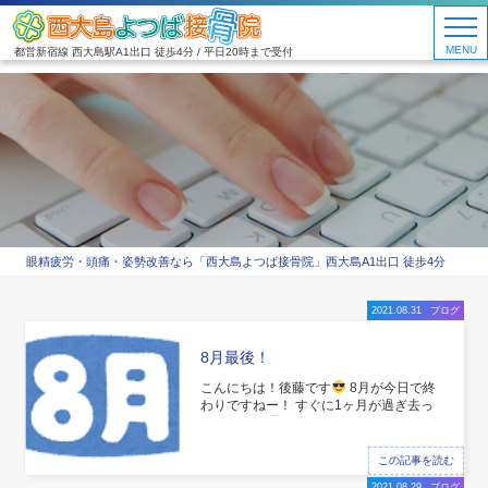
MENU
都営新宿線 西大島駅A1出口 徒歩4分 / 平日20時まで受付
眼精疲労・頭痛・姿勢改善なら「西大島よつば接骨院」西大島A1出口 徒歩4分
2021.08.31
ブログ
8月最後！
こんにちは！後藤です
8月が今日で終
わりですねー！ すぐに1ヶ月が過ぎ去っ
ていきます
笑 9月は夏と秋の境目の月
ですね！ 暑かったり涼しくなったりと忙
しくなると思います
そうすると多くな
この記事を読む
るのが足がつること！ つる原因は3つあ
2021.08.29
ブログ