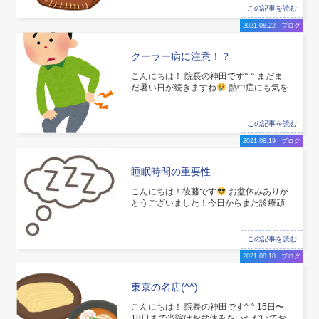
高校野球をやっていた時から使用してい
この記事を読む
たシンプルな黒のグローブでしたが、草
2021.08.22
ブログ
野球用としてカラフルなグローブを購入
(^^)
クーラー病に注意！？
こんにちは！ 院長の神田です^ ^ まだま
だ暑い日が続きますね
熱中症にも気を
つけなくてはいけませんが、最近多いの
がクーラー病です！！ 室内は当然のよう
にクーラーがついていることがほとんど
この記事を読む
ですよね！ クーラーの風は体全体を冷や
2021.08.19
ブログ
してしまい、筋肉の緊張を強めて血
睡眠時間の重要性
こんにちは！後藤です
お盆休みありが
とうございました！今日からまた診療頑
張っていきます
お休みの日になると睡
眠時間がどうしても長くなってしまうの
が最近の悩みです
お昼まで寝るのもた
この記事を読む
まにはいいですが、やっぱり身体のデメ
2021.08.18
ブログ
リットは大きいそうです
東京の名店(^^)
こんにちは！ 院長の神田です^ ^ 15日〜
18日まで当院はお盆休みをいただいてお