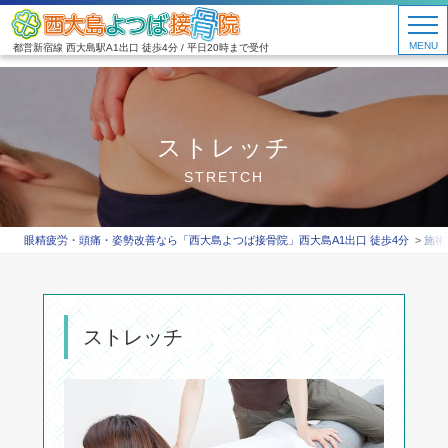
MENU
都営新宿線 西大島駅A1出口 徒歩4分 / 平日20時まで受付
ストレッチ
STRETCH
眼精疲労・頭痛・姿勢改善なら「西大島よつば接骨院」西大島A1出口 徒歩4分
施術
ストレッチ