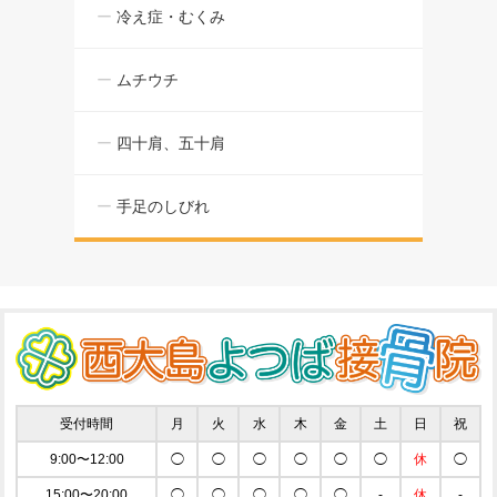
冷え症・むくみ
ムチウチ
四十肩、五十肩
手足のしびれ
受付時間
月
火
水
木
金
土
日
祝
9:00〜12:00
◯
◯
◯
◯
◯
◯
休
◯
15:00〜20:00
◯
◯
◯
◯
◯
-
休
-