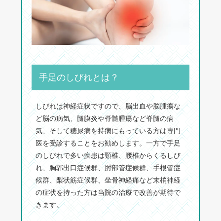
手足のしびれとは？
しびれは神経症状ですので、脳出血や脳腫瘍な
ど脳の病気、髄膜炎や脊髄腫瘍など脊髄の病
気、そして糖尿病を持病にもっている方は専門
医を受診することをお勧めします。一方で手足
のしびれで多い疾患は頸椎、腰椎からくるしび
れ、胸郭出口症候群、肘部管症候群、手根管症
候群、梨状筋症候群、坐骨神経痛など末梢神経
の症状を持った方は当院の治療で改善が期待で
きます。