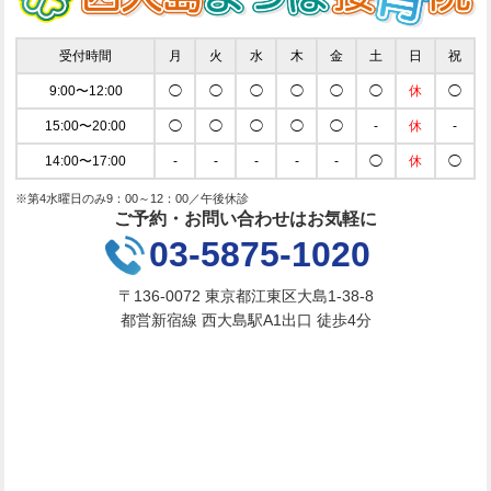
受付時間
月
火
水
木
金
土
日
祝
9:00〜12:00
◯
◯
◯
◯
◯
◯
休
◯
15:00〜20:00
◯
◯
◯
◯
◯
-
休
-
14:00〜17:00
-
-
-
-
-
◯
休
◯
※第4水曜日のみ9：00～12：00／午後休診
ご予約・お問い合わせはお気軽に
03-5875-1020
〒136-0072 東京都江東区大島1-38-8
都営新宿線 西大島駅A1出口 徒歩4分