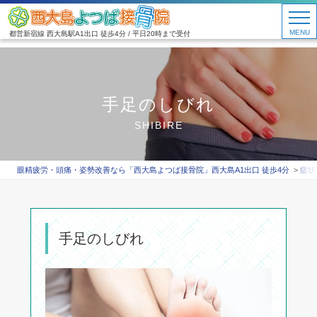
MENU
都営新宿線 西大島駅A1出口 徒歩4分 / 平日20時まで受付
手足のしびれ
SHIBIRE
眼精疲労・頭痛・姿勢改善なら「西大島よつば接骨院」西大島A1出口 徒歩4分
症状
手足のしびれ