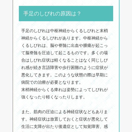
手足のしびれの原因は？
手足のしびれは中枢神経からくるしびれと末梢
神経からくるしびれがあります。中枢神経から
くるしびれは、脳や脊髄に出血や腫瘍が起こっ
て脳脊髄を圧迫して起こるものです。多くの場
合はしびれ症状は軽くなることはなく同じしび
れ感が続き言語障害や歩行困難のように症状が
悪化してきます。このような状態の際は早期に
病院での治療が必要となります。
末梢神経からくる痺れは姿勢によってしびれが
強くなったり軽くなったりします。
また、筋肉の圧迫による神経症状などもありま
す。神経症状は放置しておくと症状が悪化して
生活に支障が出たり後遺症として知覚障害、感