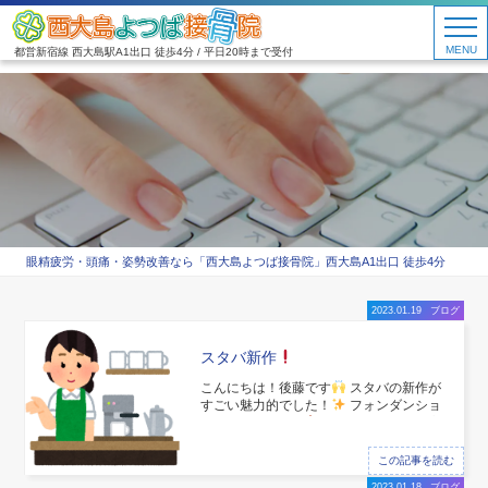
MENU
都営新宿線 西大島駅A1出口 徒歩4分 / 平日20時まで受付
眼精疲労・頭痛・姿勢改善なら「西大島よつば接骨院」西大島A1出口 徒歩4分
2023.01.19
ブログ
スタバ新作
こんにちは！後藤です
スタバの新作が
すごい魅力的でした！
フォンダンショ
コラフラペチーノ
チョコ好きには最高
の飲みものです
普通でも美味しいので
すが、今回はTwitterで人気のカスタムに
この記事を読む
してみました！
2023.01.18
ブログ