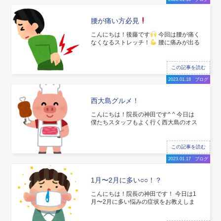
腰が痛い方必見
こんにちは！後藤です
今回は腰が痛く
なくなるストレッチ！
腰に痛みが出る
のには何かしら原因があります！ 例えば
・股関節が硬くて可動が少なく、腰に負
担がかかる人 ・普段の姿勢が悪くて痛め
この記事を読む
る人 ・座りすぎて硬くなる人 など
2023.01.18
ブログ
西大島グルメ！
こんにちは！院長の神田です^ ^ 今日は
僕たちスタッフもよく行く西大島のオス
スメランチの店をご紹介したいと思いま
す
まず、なんと言っても からあげ大
ちゃん！！ スタッフも毎週お昼はお世話
この記事を読む
になっています！ からあげ定食大 この
2023.01.17
ブログ
ボリュームで600〜
1月〜2月に多い○○！？
こんにちは！院長の神田です！ 今日は1
月〜2月に多い悩みの症状をお教えしま
す！！ まず、なんといっても ギックリ
腰！！ 例年、寒さで筋肉が固まりギック