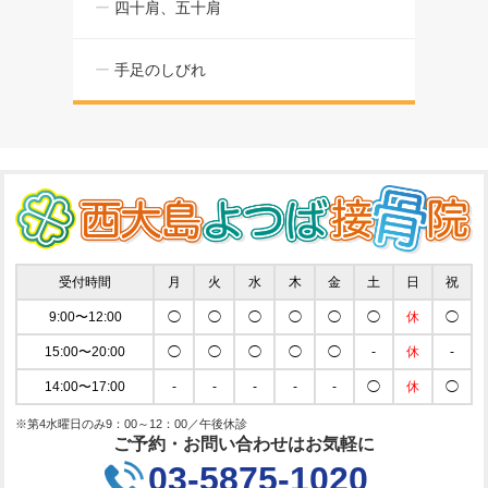
四十肩、五十肩
手足のしびれ
受付時間
月
火
水
木
金
土
日
祝
9:00〜12:00
◯
◯
◯
◯
◯
◯
休
◯
15:00〜20:00
◯
◯
◯
◯
◯
-
休
-
14:00〜17:00
-
-
-
-
-
◯
休
◯
※第4水曜日のみ9：00～12：00／午後休診
ご予約・お問い合わせはお気軽に
03-5875-1020