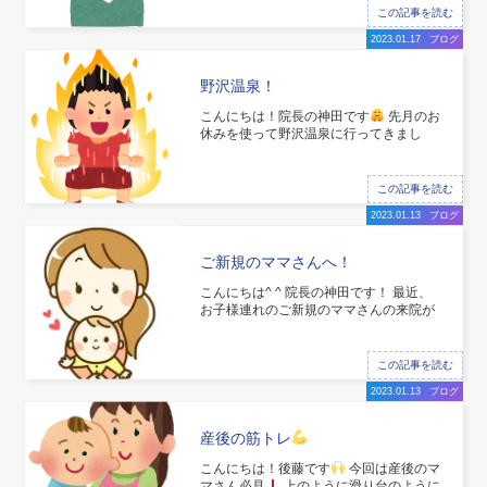
リ腰の症状の人が急増してます！！ ギッ
この記事を読む
クリ腰まで行かなくても、腰がピキっと
2023.01.17
ブログ
したなどギックリ腰の手前の症
野沢温泉！
こんにちは！院長の神田です
先月のお
休みを使って野沢温泉に行ってきまし
た！！ 今まで名前ぐらいしか聞いたこと
ない温泉でしたが、行ったら凄かったで
す
野沢温泉は長野県にあります^ ^ 野
この記事を読む
沢温泉は13箇所の外湯が有名で、温泉街
2023.01.13
ブログ
を練り歩きながら13箇所の外湯を巡ると
いう感じで
ご新規のママさんへ！
こんにちは^ ^ 院長の神田です！ 最近、
お子様連れのご新規のママさんの来院が
多くなってきてます
当院はお子様と一
緒に治療が受けられます*\(^o^)/* また、
ベビーカーのまま来院も可能です
なか
この記事を読む
なか、子育て中はひとりの時間をとるの
2023.01.13
ブログ
が難しいと思い
産後の筋トレ
こんにちは！後藤です
今回は産後のマ
マさん必見
上のように滑り台のように