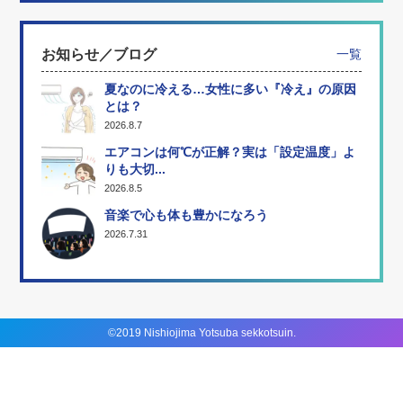
お知らせ／ブログ
一覧
夏なのに冷える…女性に多い『冷え』の原因
とは？
2026.8.7
エアコンは何℃が正解？実は「設定温度」よ
りも大切...
2026.8.5
音楽で心も体も豊かになろう
2026.7.31
©2019 Nishiojima Yotsuba sekkotsuin.