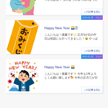
お尻を上げて平らにする筋トレです
こ
れは大臀筋と骨盤底筋群を主に鍛える筋
トレになります！ 産後は骨盤の周りの筋
この記事を読む
肉が落ちてし
2023.01.05
ブログ
Happy New Year
②
こんにちは！後藤です
正月3が日の中
日は初詣にも行ってきました！
やっぱ
り浅草寺！ ぎゅうぎゅうではないけどた
くさんの人が参拝に来てましたー！ おみ
くじは吉！ なんか堅
この記事を読む
2023.01.05
ブログ
Happy New Year
こんにちは！後藤です
今年も1年よろ
しくお願い致します
今年の正月三が日
は色々と行動をしました！
行ってきた
のは新宿歌舞伎町！ ずっと気になってい
たMX4Dでアバターを観てきましたー！
この記事を読む
MX4Dは3D映像にプラスして