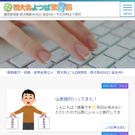
MENU
都営新宿線 西大島駅A1出口 徒歩4分 / 平日20時まで受付
眼精疲労・頭痛・姿勢改善なら「西大島よつば接骨院」西大島A1出口 徒歩4分
2025.08.27
ブログ
山形旅行いってきた！
こんにちは！後藤です
先日お休みをい
ただいたので山形にふらっと旅行してき
ました！
まず向かったのは蔵王の「御
釜」！ ここは5年前にも行き、霧雨で何
も見えず今回2度目の挑戦でした笑 火口
この記事を読む
にできた湖でとても綺麗で良かったです
2025.08.13
ブログ