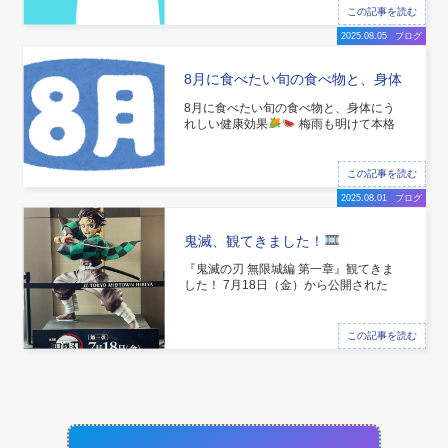
い水でスッキリしたはずなのに、体がだ
この記事を読む
るい…」 「なんだかお腹の調子が悪
2025.08.05
ブログ
い…」 そんな“なんとなく不調
8月に食べたい旬の食べ物と、身体
にうれしい健康効果
8月に食べたい旬の食べ物と、身体にう
れしい健康効果
梅雨も明けて本格
的な夏が到来し、身体への負担も大きく
なる8月。暑さで食欲が落ちたり、寝苦
しい夜が続いて疲れが取れにくくなった
この記事を読む
り…そんな時期こそ「旬の食べ物」をし
2025.08.01
ブログ
っかり摂って、体の内側から整えていく
ことが大切です。 今回は、
鬼滅、観てきました！
『鬼滅の刃 無限城編 第一章』観てきま
した！ 7月18日（金）から公開された
『劇場版 鬼滅の刃 無限城編 第一章』、
ついに観てきました〜〜！！ 会場はすで
に鬼滅一色！入口からテンション爆上が
この記事を読む
りです
映画館のディスプレイが圧巻！
まず入ってすぐ目に飛び込んで