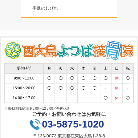
手足のしびれ
受付時間
月
火
水
木
金
土
日
祝
9:00〜12:00
◯
◯
◯
◯
◯
◯
休
◯
15:00〜20:00
◯
◯
◯
◯
◯
-
休
-
14:00〜17:00
-
-
-
-
-
◯
休
◯
※第4水曜日のみ9：00～12：00／午後休診
ご予約・お問い合わせはお気軽に
03-5875-1020
〒136-0072 東京都江東区大島1-38-8