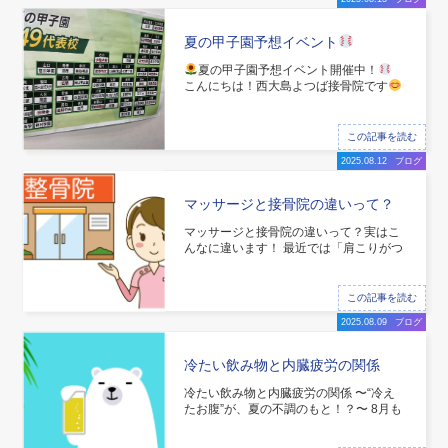
夏の甲子園予想イベント
夏の甲子園予想イベント開催中！
こんにちは！西大島よつば接骨院です
今年もついに高校野球の季節がやってき
ました！ 毎年、球児たちの熱い戦いに胸
が熱くなりますよね。 そして当院では、
この記事を読む
そんな夏の甲子園をもっと楽しめる
2025.08.12
ブログ
**「優勝校予想イベント」**を開催して
マッサージと接骨院の違いって？
実はこんなに違います！
マッサージと接骨院の違いって？実はこ
んなに違います！ 最近では「肩こりがつ
らいからマッサージに行こうかな」「腰
が痛いから接骨院にしようかな」など、
身体の不調があるときに“マッサー
この記事を読む
ジ”と“接骨院”で迷う方が多くいらっしゃ
2025.08.09
ブログ
います。 どちらも体をほぐしたり痛みを
和らげることを目的としているよ
冷たい飲み物と内臓疲労の関係
冷たい飲み物と内臓疲労の関係 〜“冷え
たお腹”が、夏の不調のもと！？〜 8月も
連日の猛暑。つい冷たい飲み物やアイス
に手が伸びてしまう季節ですね。 「冷た