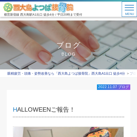
MENU
都営新宿線 西大島駅A1出口 徒歩4分 / 平日20時まで受付
ブログ
BLOG
眼精疲労・頭痛・姿勢改善なら「西大島よつば接骨院」西大島A1出口 徒歩4分
ブロ
2022.11.07
ブログ
HALLOWEENご報告！