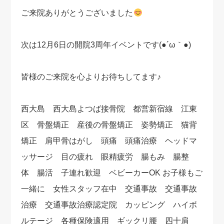
ご来院ありがとうございました
次は12月6日の開院3周年イベントです(●´ω｀●)
皆様のご来院を心よりお待ちしてます♪
西大島 西大島よつば接骨院 都営新宿線 江東
区 骨盤矯正 産後の骨盤矯正 姿勢矯正 猫背
矯正 肩甲骨はがし 頭痛 頭痛治療 ヘッドマ
ッサージ 目の疲れ 眼精疲労 腸もみ 腸整
体 腸活 子連れ歓迎 ベビーカーOK お子様もご
一緒に 女性スタッフ在中 交通事故 交通事故
治療 交通事故治療認定院 カッピング ハイボ
ルテージ 各種保険適用 ギックリ腰 四十肩