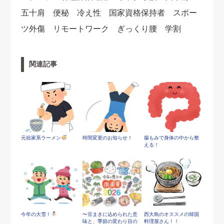
五十肩 便秘 冷え性 国家資格保持者 スポー
ツ外傷 リモートワーク ぎっくり腰 学割
関連記事
元祖家系ラーメン
時間変更のお知らせ！
腸もみで身体の中から整
える！
今年の大雪！
〜豆まきに込められた意
西大島のオススメの韓国
味と、季節の変わり目の
料理屋さん！！