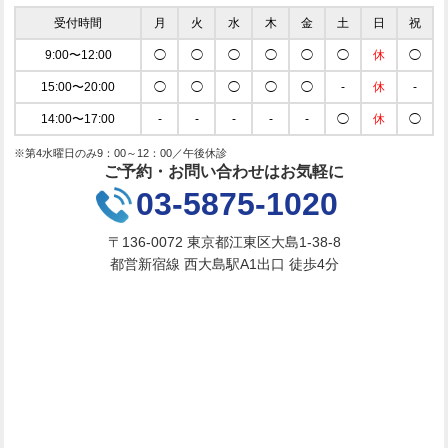
受付時間
月
火
水
木
金
土
日
祝
9:00〜12:00
◯
◯
◯
◯
◯
◯
休
◯
15:00〜20:00
◯
◯
◯
◯
◯
-
休
-
14:00〜17:00
-
-
-
-
-
◯
休
◯
※第4水曜日のみ9：00～12：00／午後休診
ご予約・お問い合わせはお気軽に
03-5875-1020
〒136-0072 東京都江東区大島1-38-8
都営新宿線 西大島駅A1出口 徒歩4分