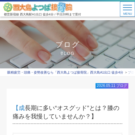
MENU
都営新宿線 西大島駅A1出口 徒歩4分 / 平日20時まで受付
ブログ
BLOG
眼精疲労・頭痛・姿勢改善なら「西大島よつば接骨院」西大島A1出口 徒歩4分
ブロ
2026.05.11
ブログ
【成長期に多い“オスグッド”とは？膝の
痛みを我慢していませんか？】