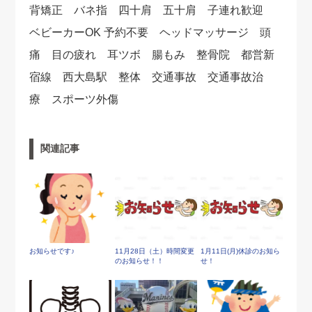
背矯正 バネ指 四十肩 五十肩 子連れ歓迎
ベビーカーOK 予約不要 ヘッドマッサージ 頭
痛 目の疲れ 耳ツボ 腸もみ 整骨院 都営新
宿線 西大島駅 整体 交通事故 交通事故治
療 スポーツ外傷
関連記事
お知らせです♪
11月28日（土）時間変更
1月11日(月)休診のお知ら
のお知らせ！！
せ！