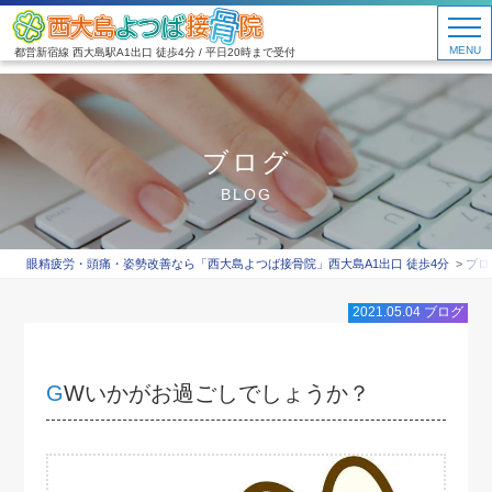
MENU
都営新宿線 西大島駅A1出口 徒歩4分 / 平日20時まで受付
ブログ
BLOG
眼精疲労・頭痛・姿勢改善なら「西大島よつば接骨院」西大島A1出口 徒歩4分
ブロ
2021.05.04
ブログ
GWいかがお過ごしでしょうか？