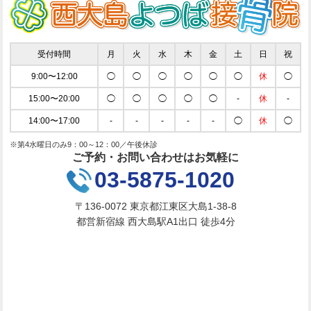
受付時間
月
火
水
木
金
土
日
祝
9:00〜12:00
◯
◯
◯
◯
◯
◯
休
◯
15:00〜20:00
◯
◯
◯
◯
◯
-
休
-
14:00〜17:00
-
-
-
-
-
◯
休
◯
※第4水曜日のみ9：00～12：00／午後休診
ご予約・お問い合わせはお気軽に
03-5875-1020
〒136-0072 東京都江東区大島1-38-8
都営新宿線 西大島駅A1出口 徒歩4分