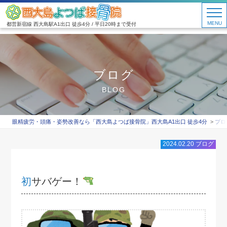
MENU
都営新宿線 西大島駅A1出口 徒歩4分 / 平日20時まで受付
ブログ
BLOG
眼精疲労・頭痛・姿勢改善なら「西大島よつば接骨院」西大島A1出口 徒歩4分
ブロ
2024.02.20
ブログ
初サバゲー！