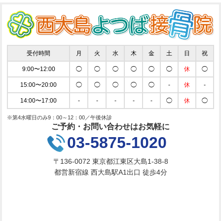
受付時間
月
火
水
木
金
土
日
祝
9:00〜12:00
◯
◯
◯
◯
◯
◯
休
◯
15:00〜20:00
◯
◯
◯
◯
◯
-
休
-
14:00〜17:00
-
-
-
-
-
◯
休
◯
※第4水曜日のみ9：00～12：00／午後休診
ご予約・お問い合わせはお気軽に
03-5875-1020
〒136-0072 東京都江東区大島1-38-8
都営新宿線 西大島駅A1出口 徒歩4分