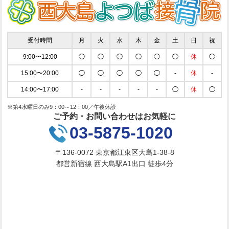
受付時間
月
火
水
木
金
土
日
祝
9:00〜12:00
◯
◯
◯
◯
◯
◯
休
◯
15:00〜20:00
◯
◯
◯
◯
◯
-
休
-
14:00〜17:00
-
-
-
-
-
◯
休
◯
※第4水曜日のみ9：00～12：00／午後休診
ご予約・お問い合わせはお気軽に
03-5875-1020
〒136-0072 東京都江東区大島1-38-8
都営新宿線 西大島駅A1出口 徒歩4分