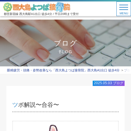
MENU
都営新宿線 西大島駅A1出口 徒歩4分 / 平日20時まで受付
ブログ
BLOG
眼精疲労・頭痛・姿勢改善なら「西大島よつば接骨院」西大島A1出口 徒歩4分
ブロ
2025.05.03
ブログ
ツボ解説〜合谷〜