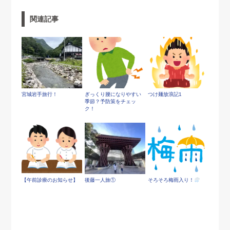
関連記事
宮城岩手旅行！
ぎっくり腰になりやすい
つけ麺放浪記1
季節？予防策をチェッ
ク！
【午前診療のお知らせ】
後藤一人旅①
そろそろ梅雨入り！