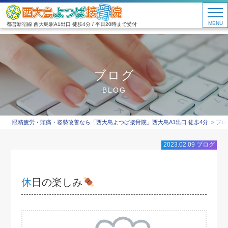
MENU
都営新宿線 西大島駅A1出口 徒歩4分 / 平日20時まで受付
ブログ
BLOG
眼精疲労・頭痛・姿勢改善なら「西大島よつば接骨院」西大島A1出口 徒歩4分
ブロ
2023.02.09
ブログ
休日の楽しみ