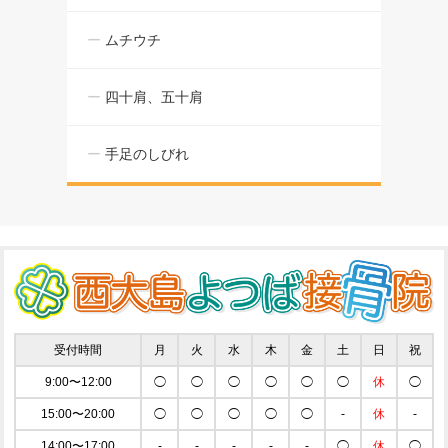
ムチウチ
四十肩、五十肩
手足のしびれ
受付時間
月
火
水
木
金
土
日
祝
9:00〜12:00
◯
◯
◯
◯
◯
◯
休
◯
15:00〜20:00
◯
◯
◯
◯
◯
-
休
-
14:00〜17:00
-
-
-
-
-
◯
休
◯