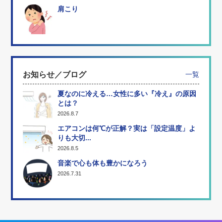
肩こり
お知らせ／ブログ
一覧
夏なのに冷える…女性に多い『冷え』の原因
とは？
2026.8.7
エアコンは何℃が正解？実は「設定温度」よ
りも大切...
2026.8.5
音楽で心も体も豊かになろう
2026.7.31