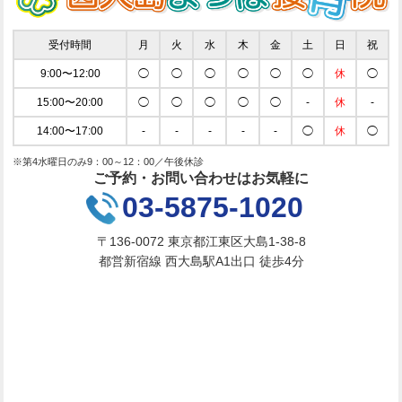
受付時間
月
火
水
木
金
土
日
祝
9:00〜12:00
◯
◯
◯
◯
◯
◯
休
◯
15:00〜20:00
◯
◯
◯
◯
◯
-
休
-
14:00〜17:00
-
-
-
-
-
◯
休
◯
※第4水曜日のみ9：00～12：00／午後休診
ご予約・お問い合わせはお気軽に
03-5875-1020
〒136-0072 東京都江東区大島1-38-8
都営新宿線 西大島駅A1出口 徒歩4分