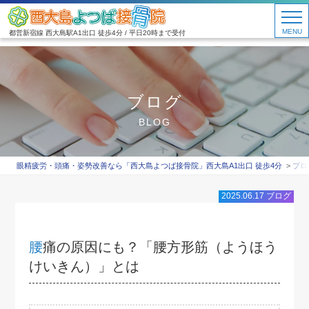
MENU
都営新宿線 西大島駅A1出口 徒歩4分 / 平日20時まで受付
ブログ
BLOG
眼精疲労・頭痛・姿勢改善なら「西大島よつば接骨院」西大島A1出口 徒歩4分
ブロ
2025.06.17
ブログ
腰痛の原因にも？「腰方形筋（ようほう
けいきん）」とは