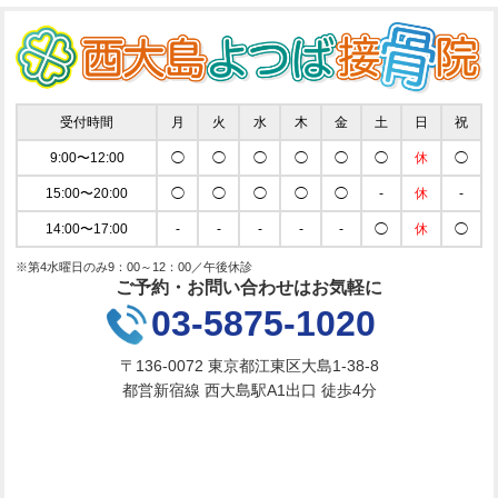
受付時間
月
火
水
木
金
土
日
祝
9:00〜12:00
◯
◯
◯
◯
◯
◯
休
◯
15:00〜20:00
◯
◯
◯
◯
◯
-
休
-
14:00〜17:00
-
-
-
-
-
◯
休
◯
※第4水曜日のみ9：00～12：00／午後休診
ご予約・お問い合わせはお気軽に
03-5875-1020
〒136-0072 東京都江東区大島1-38-8
都営新宿線 西大島駅A1出口 徒歩4分