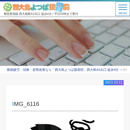
MENU
都営新宿線 西大島駅A1出口 徒歩4分 / 平日20時まで受付
眼精疲労・頭痛・姿勢改善なら「西大島よつば接骨院」西大島A1出口 徒歩4分
IMG
2023.10.11
IMG_6116