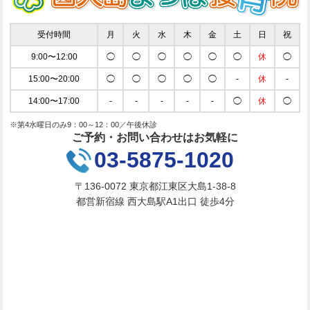
受付時間
月
火
水
木
金
土
日
祝
9:00〜12:00
◯
◯
◯
◯
◯
◯
休
◯
15:00〜20:00
◯
◯
◯
◯
◯
-
休
-
14:00〜17:00
-
-
-
-
-
◯
休
◯
※第4水曜日のみ9：00～12：00／午後休診
ご予約・お問い合わせはお気軽に
03-5875-1020
〒136-0072 東京都江東区大島1-38-8
都営新宿線 西大島駅A1出口 徒歩4分