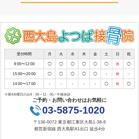
受付時間
月
火
水
木
金
土
日
祝
9:00〜12:00
◯
◯
◯
◯
◯
◯
休
◯
15:00〜20:00
◯
◯
◯
◯
◯
-
休
-
14:00〜17:00
-
-
-
-
-
◯
休
◯
※第4水曜日のみ9：00～12：00／午後休診
ご予約・お問い合わせはお気軽に
03-5875-1020
〒136-0072 東京都江東区大島1-38-8
都営新宿線 西大島駅A1出口 徒歩4分