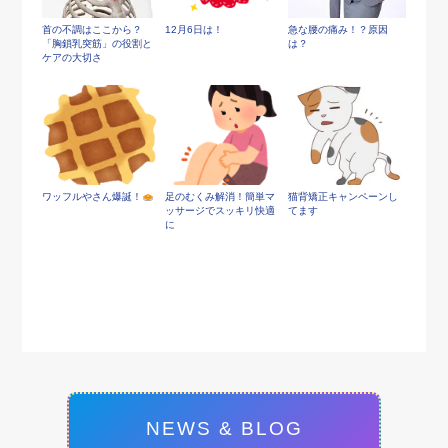
首の不調はここから？
12月6日は！
急な腰の痛み！？原因
「胸鎖乳突筋」の役割と
は？
ケアの大切さ
ワッフルやさん爆誕！
足のむくみ解消！簡単マ
猫背矯正キャンペーンし
ッサージでスッキリ快適
てます
に
NEWS & BLOG