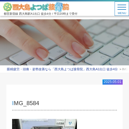
MENU
都営新宿線 西大島駅A1出口 徒歩4分 / 平日20時まで受付
眼精疲労・頭痛・姿勢改善なら「西大島よつば接骨院」西大島A1出口 徒歩4分
IMG
2025.05.01
IMG_8584