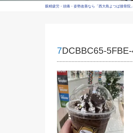
眼精疲労・頭痛・姿勢改善なら「西大島よつば接骨院」西
7DCBBC65-5FBE-