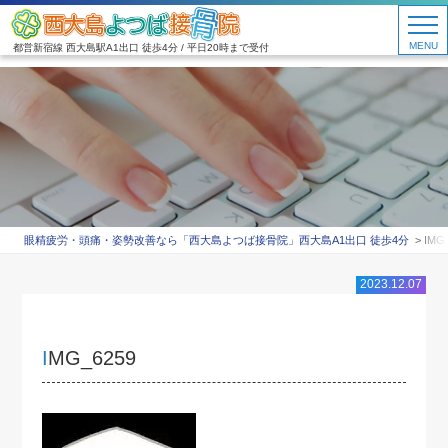
MENU
都営新宿線 西大島駅A1出口 徒歩4分 / 平日20時まで受付
眼精疲労・頭痛・姿勢改善なら「西大島よつば接骨院」西大島A1出口 徒歩4分
IMG
2023.12.07
IMG_6259