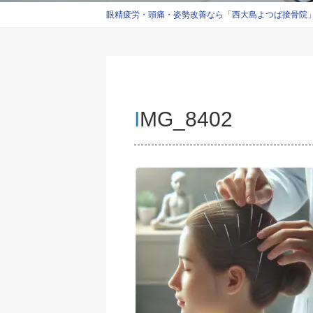
眼精疲労・頭痛・姿勢改善なら「西大島よつば接骨院」西
IMG_8402