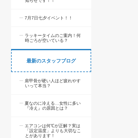
知らせです！！
7月7日七夕イベント！！
ラッキータイムのご案内！何
時ごろが空いている？
最新のスタッフブログ
肩甲骨が硬い人ほど疲れやす
いって本当？
夏なのに冷える…女性に多い
『冷え』の原因とは？
エアコンは何℃が正解？実は
「設定温度」よりも大切なこ
とがあります！