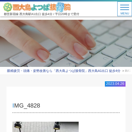
MENU
都営新宿線 西大島駅A1出口 徒歩4分 / 平日20時まで受付
眼精疲労・頭痛・姿勢改善なら「西大島よつば接骨院」西大島A1出口 徒歩4分
IMG
2023.04.26
IMG_4828