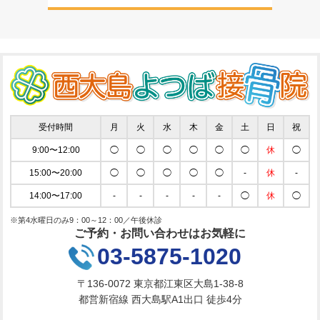
受付時間
月
火
水
木
金
土
日
祝
9:00〜12:00
◯
◯
◯
◯
◯
◯
休
◯
15:00〜20:00
◯
◯
◯
◯
◯
-
休
-
14:00〜17:00
-
-
-
-
-
◯
休
◯
※第4水曜日のみ9：00～12：00／午後休診
ご予約・お問い合わせはお気軽に
03-5875-1020
〒136-0072 東京都江東区大島1-38-8
都営新宿線 西大島駅A1出口 徒歩4分