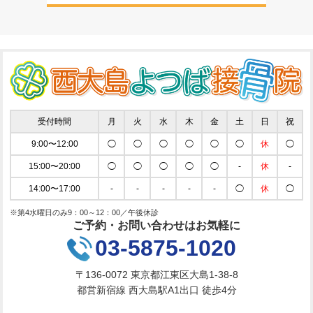
受付時間
月
火
水
木
金
土
日
祝
9:00〜12:00
◯
◯
◯
◯
◯
◯
休
◯
15:00〜20:00
◯
◯
◯
◯
◯
-
休
-
14:00〜17:00
-
-
-
-
-
◯
休
◯
※第4水曜日のみ9：00～12：00／午後休診
ご予約・お問い合わせはお気軽に
03-5875-1020
〒136-0072 東京都江東区大島1-38-8
都営新宿線 西大島駅A1出口 徒歩4分