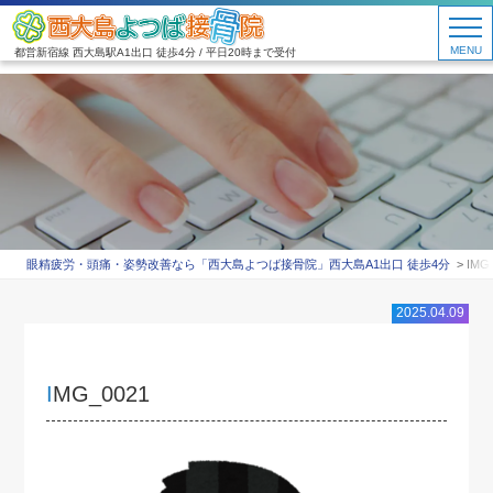
MENU
都営新宿線 西大島駅A1出口 徒歩4分 / 平日20時まで受付
眼精疲労・頭痛・姿勢改善なら「西大島よつば接骨院」西大島A1出口 徒歩4分
IMG
2025.04.09
IMG_0021