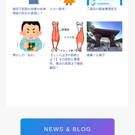
後頭下筋群が頭痛や自律
スタバ新作！
二度目の緊急事態宣言
神経の乱れの原因に？
懐かしの『あれ』
【ふくらはぎの筋肉と
後藤一人旅①
は？】その役割と重要
性、痛みの原因まで徹底
解説！
NEWS & BLOG