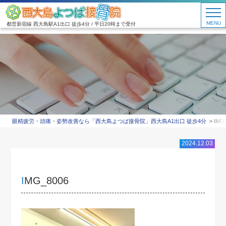
MENU
都営新宿線 西大島駅A1出口 徒歩4分 / 平日20時まで受付
眼精疲労・頭痛・姿勢改善なら「西大島よつば接骨院」西大島A1出口 徒歩4分
IMG
2024.12.03
IMG_8006