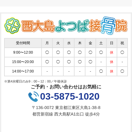
受付時間
月
火
水
木
金
土
日
祝
9:00〜12:00
◯
◯
◯
◯
◯
◯
休
◯
15:00〜20:00
◯
◯
◯
◯
◯
-
休
-
14:00〜17:00
-
-
-
-
-
◯
休
◯
※第4水曜日のみ9：00～12：00／午後休診
ご予約・お問い合わせはお気軽に
03-5875-1020
〒136-0072 東京都江東区大島1-38-8
都営新宿線 西大島駅A1出口 徒歩4分