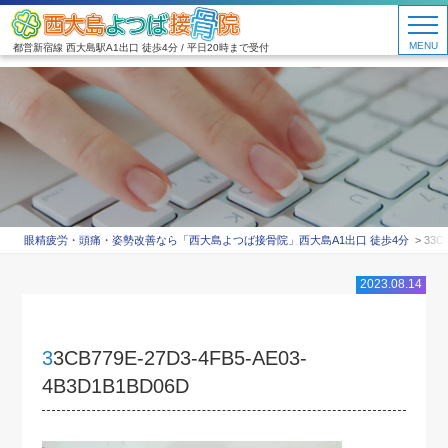
MENU
都営新宿線 西大島駅A1出口 徒歩4分 / 平日20時まで受付
眼精疲労・頭痛・姿勢改善なら「西大島よつば接骨院」西大島A1出口 徒歩4分
33C
2023.08.14
33CB779E-27D3-4FB5-AE03-
4B3D1B1BD06D