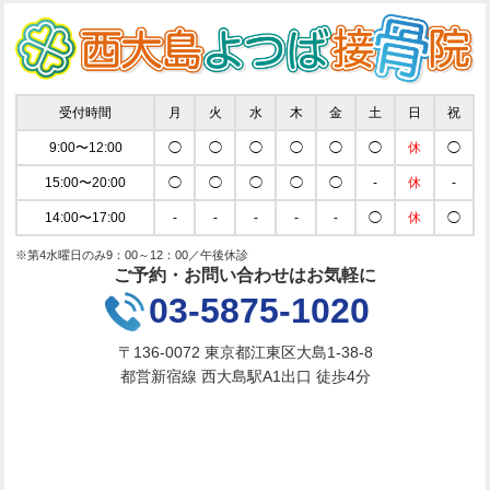
受付時間
月
火
水
木
金
土
日
祝
9:00〜12:00
◯
◯
◯
◯
◯
◯
休
◯
15:00〜20:00
◯
◯
◯
◯
◯
-
休
-
14:00〜17:00
-
-
-
-
-
◯
休
◯
※第4水曜日のみ9：00～12：00／午後休診
ご予約・お問い合わせはお気軽に
03-5875-1020
〒136-0072 東京都江東区大島1-38-8
都営新宿線 西大島駅A1出口 徒歩4分