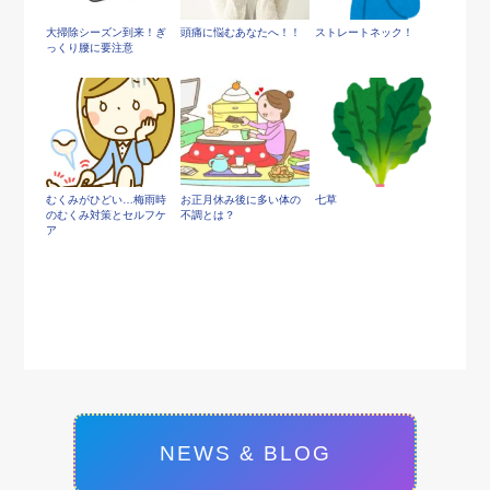
大掃除シーズン到来！ぎ
頭痛に悩むあなたへ！！
ストレートネック！
っくり腰に要注意
むくみがひどい…梅雨時
お正月休み後に多い体の
七草
のむくみ対策とセルフケ
不調とは？
ア
NEWS & BLOG