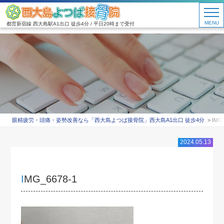
MENU
都営新宿線 西大島駅A1出口 徒歩4分 / 平日20時まで受付
眼精疲労・頭痛・姿勢改善なら「西大島よつば接骨院」西大島A1出口 徒歩4分
IMG_
2024.05.13
IMG_6678-1