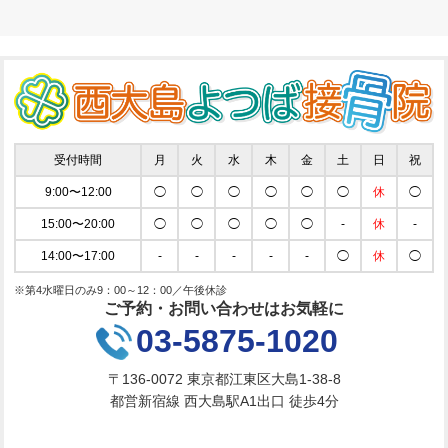
受付時間
月
火
水
木
金
土
日
祝
9:00〜12:00
◯
◯
◯
◯
◯
◯
休
◯
15:00〜20:00
◯
◯
◯
◯
◯
-
休
-
14:00〜17:00
-
-
-
-
-
◯
休
◯
※第4水曜日のみ9：00～12：00／午後休診
ご予約・お問い合わせはお気軽に
03-5875-1020
〒136-0072 東京都江東区大島1-38-8
都営新宿線 西大島駅A1出口 徒歩4分