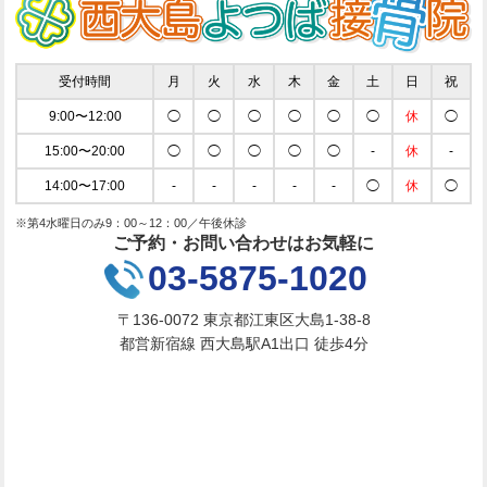
受付時間
月
火
水
木
金
土
日
祝
9:00〜12:00
◯
◯
◯
◯
◯
◯
休
◯
15:00〜20:00
◯
◯
◯
◯
◯
-
休
-
14:00〜17:00
-
-
-
-
-
◯
休
◯
※第4水曜日のみ9：00～12：00／午後休診
ご予約・お問い合わせはお気軽に
03-5875-1020
〒136-0072 東京都江東区大島1-38-8
都営新宿線 西大島駅A1出口 徒歩4分