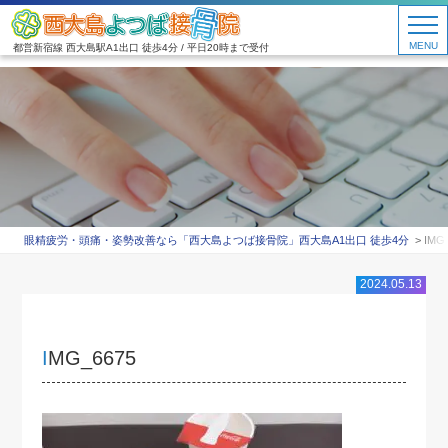
MENU
都営新宿線 西大島駅A1出口 徒歩4分 / 平日20時まで受付
眼精疲労・頭痛・姿勢改善なら「西大島よつば接骨院」西大島A1出口 徒歩4分
IMG
2024.05.13
IMG_6675