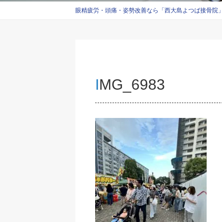
眼精疲労・頭痛・姿勢改善なら「西大島よつば接骨院」西
IMG_6983