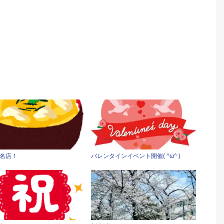
名店！
バレンタインイベント開催( ^ω^ )