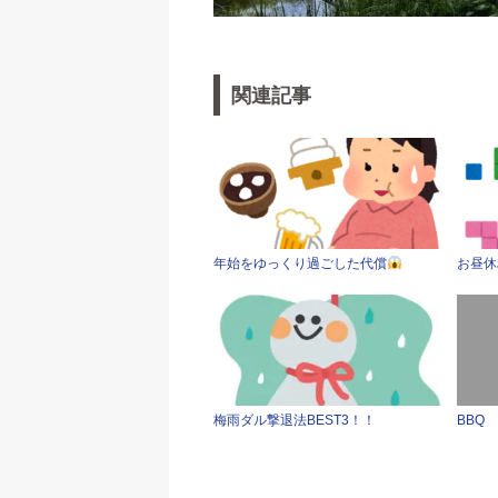
関連記事
年始をゆっくり過ごした代償
お昼休
梅雨ダル撃退法BEST3！！
BBQ