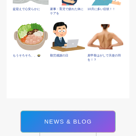
盆迎えで心安らかに
家事・育児で疲れた体に
10月に多い症状！！
ケアを
もうそろそろ、、
勤労感謝の日
肩甲骨はがしで天使の羽
を！？
NEWS & BLOG