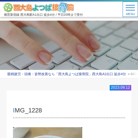
MENU
都営新宿線 西大島駅A1出口 徒歩4分 / 平日20時まで受付
眼精疲労・頭痛・姿勢改善なら「西大島よつば接骨院」西大島A1出口 徒歩4分
IMG
2023.09.12
IMG_1228