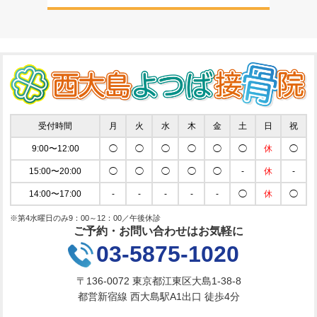
受付時間
月
火
水
木
金
土
日
祝
9:00〜12:00
◯
◯
◯
◯
◯
◯
休
◯
15:00〜20:00
◯
◯
◯
◯
◯
-
休
-
14:00〜17:00
-
-
-
-
-
◯
休
◯
※第4水曜日のみ9：00～12：00／午後休診
ご予約・お問い合わせはお気軽に
03-5875-1020
〒136-0072 東京都江東区大島1-38-8
都営新宿線 西大島駅A1出口 徒歩4分