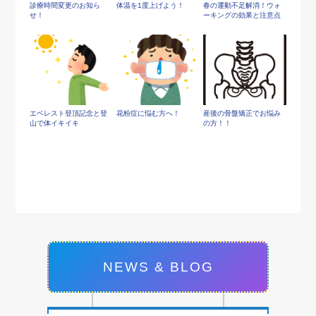
診療時間変更のお知ら
体温を1度上げよう！
春の運動不足解消！ウォ
せ！
ーキングの効果と注意点
エベレスト登頂記念と登
花粉症に悩む方へ！
産後の骨盤矯正でお悩み
山で体イキイキ
の方！！
NEWS & BLOG