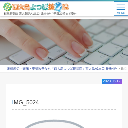
MENU
都営新宿線 西大島駅A1出口 徒歩4分 / 平日20時まで受付
眼精疲労・頭痛・姿勢改善なら「西大島よつば接骨院」西大島A1出口 徒歩4分
IMG
2023.06.12
IMG_5024