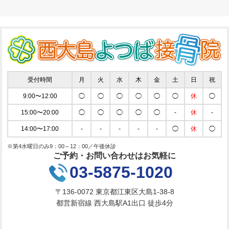
受付時間
月
火
水
木
金
土
日
祝
9:00〜12:00
◯
◯
◯
◯
◯
◯
休
◯
15:00〜20:00
◯
◯
◯
◯
◯
-
休
-
14:00〜17:00
-
-
-
-
-
◯
休
◯
※第4水曜日のみ9：00～12：00／午後休診
ご予約・お問い合わせはお気軽に
03-5875-1020
〒136-0072 東京都江東区大島1-38-8
都営新宿線 西大島駅A1出口 徒歩4分