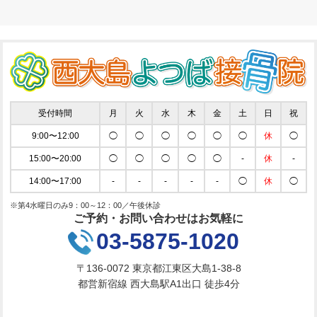
受付時間
月
火
水
木
金
土
日
祝
9:00〜12:00
◯
◯
◯
◯
◯
◯
休
◯
15:00〜20:00
◯
◯
◯
◯
◯
-
休
-
14:00〜17:00
-
-
-
-
-
◯
休
◯
※第4水曜日のみ9：00～12：00／午後休診
ご予約・お問い合わせはお気軽に
03-5875-1020
〒136-0072 東京都江東区大島1-38-8
都営新宿線 西大島駅A1出口 徒歩4分