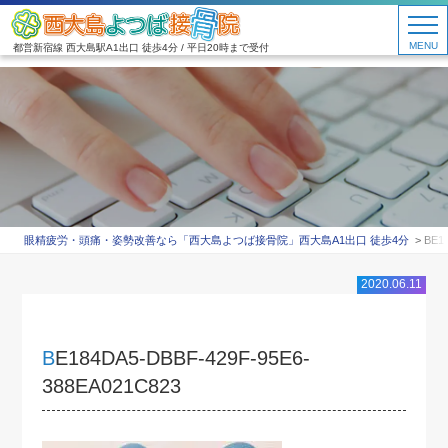
MENU
都営新宿線 西大島駅A1出口 徒歩4分 / 平日20時まで受付
眼精疲労・頭痛・姿勢改善なら「西大島よつば接骨院」西大島A1出口 徒歩4分
BE1
2020.06.11
BE184DA5-DBBF-429F-95E6-
388EA021C823