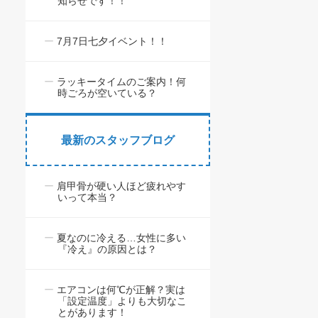
知らせです！！
7月7日七夕イベント！！
ラッキータイムのご案内！何
時ごろが空いている？
最新のスタッフブログ
肩甲骨が硬い人ほど疲れやす
いって本当？
夏なのに冷える…女性に多い
『冷え』の原因とは？
エアコンは何℃が正解？実は
「設定温度」よりも大切なこ
とがあります！