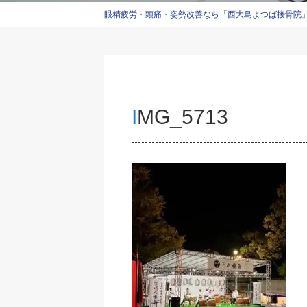
眼精疲労・頭痛・姿勢改善なら「西大島よつば接骨院」西
IMG_5713