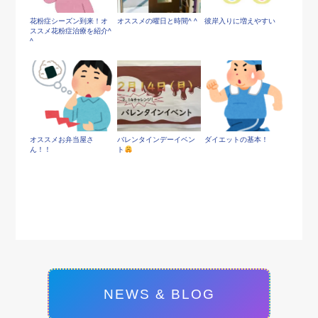
花粉症シーズン到来！オ
オススメの曜日と時間^ ^
彼岸入りに増えやすい
ススメ花粉症治療を紹介^
^
オススメお弁当屋さ
バレンタインデーイベン
ダイエットの基本！
ん！！
ト
NEWS & BLOG