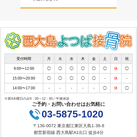
受付時間
月
火
水
木
金
土
日
祝
9:00〜12:00
◯
◯
◯
◯
◯
◯
休
◯
15:00〜20:00
◯
◯
◯
◯
◯
-
休
-
14:00〜17:00
-
-
-
-
-
◯
休
◯
※第4水曜日のみ9：00～12：00／午後休診
ご予約・お問い合わせはお気軽に
03-5875-1020
〒136-0072 東京都江東区大島1-38-8
都営新宿線 西大島駅A1出口 徒歩4分