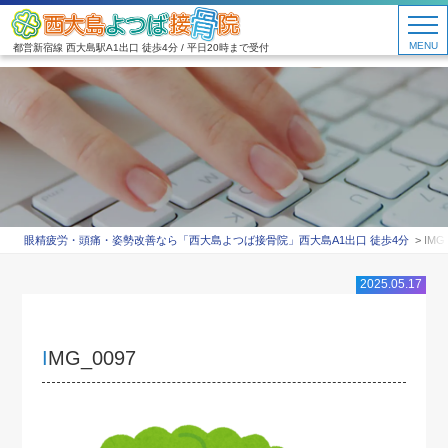
MENU
都営新宿線 西大島駅A1出口 徒歩4分 / 平日20時まで受付
眼精疲労・頭痛・姿勢改善なら「西大島よつば接骨院」西大島A1出口 徒歩4分
IMG
2025.05.17
IMG_0097